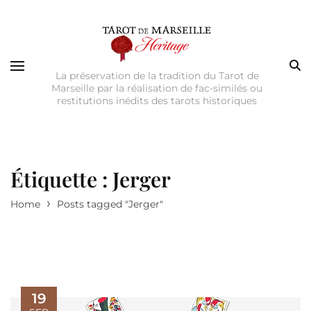
La préservation de la tradition du Tarot de
Marseille par la réalisation de fac-similés ou
restitutions inédits des tarots historiques
Étiquette :
Jerger
›
Home
Posts tagged "Jerger"
19