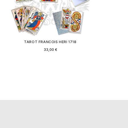
TAROT FRANCOIS HERI 1718
Prix
33,00 €
S