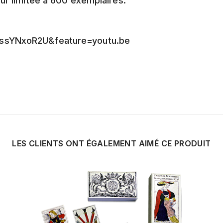
eur limitée à 600 exemplaires.
jssYNxoR2U&feature=youtu.be
LES CLIENTS ONT ÉGALEMENT AIMÉ CE PRODUIT